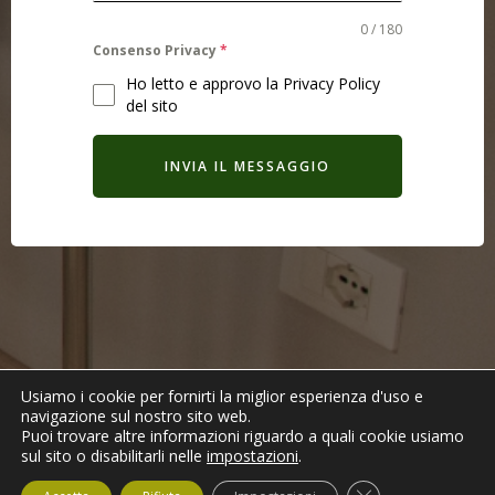
0 / 180
Consenso Privacy
*
Ho letto e approvo la Privacy Policy
del sito
INVIA IL MESSAGGIO
Usiamo i cookie per fornirti la miglior esperienza d'uso e
navigazione sul nostro sito web.
Puoi trovare altre informazioni riguardo a quali cookie usiamo
sul sito o disabilitarli nelle
impostazioni
.
© 2026 Dream Gluten free. Created for free using
WordPress and
Colibri
Close GDPR Cooki