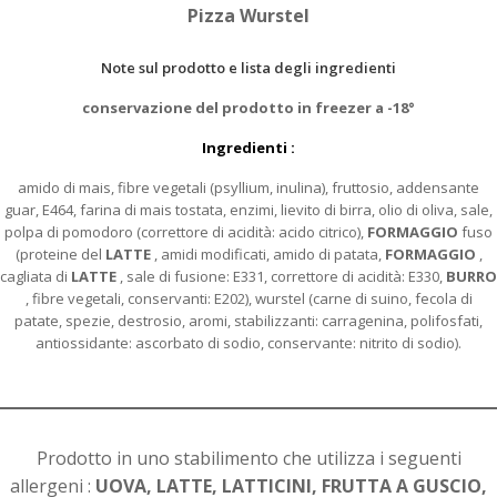
Pizza Wurstel
Note sul prodotto e lista degli ingredienti
conservazione del prodotto in freezer a -18°
Ingredienti :
amido di mais, fibre vegetali (psyllium, inulina), fruttosio, addensante
guar, E464, farina di mais tostata, enzimi, lievito di birra, olio di oliva, sale,
polpa di pomodoro (correttore di acidità: acido citrico),
FORMAGGIO
fuso
(proteine del
LATTE
, amidi modificati, amido di patata,
FORMAGGIO
,
cagliata di
LATTE
, sale di fusione: E331, correttore di acidità: E330,
BURRO
, fibre vegetali, conservanti: E202), wurstel (carne di suino, fecola di
patate, spezie, destrosio, aromi, stabilizzanti: carragenina, polifosfati,
antiossidante: ascorbato di sodio, conservante: nitrito di sodio).
Prodotto in uno stabilimento che utilizza i seguenti
allergeni :
UOVA, LATTE, LATTICINI, FRUTTA A GUSCIO,