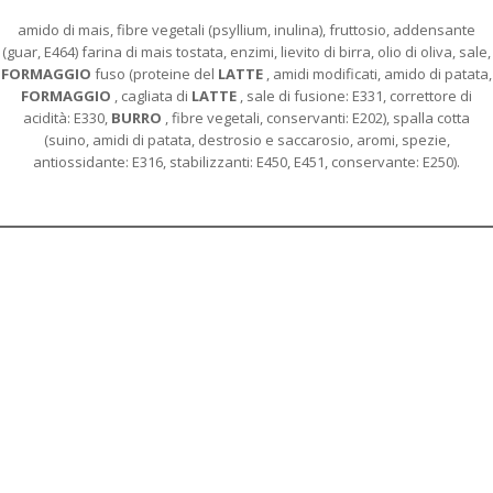
amido di mais, fibre vegetali (psyllium, inulina), fruttosio, addensante
(guar, E464) farina di mais tostata, enzimi, lievito di birra, olio di oliva, sale,
FORMAGGIO
fuso (proteine del
LATTE
, amidi modificati, amido di patata,
FORMAGGIO
, cagliata di
LATTE
, sale di fusione: E331, correttore di
acidità: E330,
BURRO
, fibre vegetali, conservanti: E202), spalla cotta
(suino, amidi di patata, destrosio e saccarosio, aromi, spezie,
antiossidante: E316, stabilizzanti: E450, E451, conservante: E250).