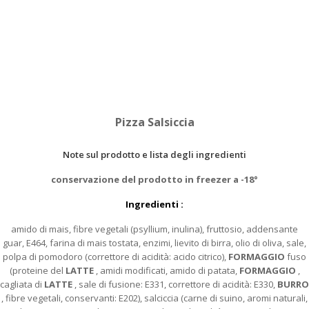
Pizza Salsiccia
Note sul prodotto e lista degli ingredienti
conservazione del prodotto in freezer a -18°
Ingredienti :
amido di mais, fibre vegetali (psyllium, inulina), fruttosio, addensante
guar, E464, farina di mais tostata, enzimi, lievito di birra, olio di oliva, sale,
polpa di pomodoro (correttore di acidità: acido citrico),
FORMAGGIO
fuso
(proteine del
LATTE
, amidi modificati, amido di patata,
FORMAGGIO
,
cagliata di
LATTE
, sale di fusione: E331, correttore di acidità: E330,
BURRO
, fibre vegetali, conservanti: E202), salciccia (carne di suino, aromi naturali,