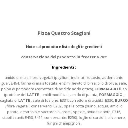
Pizza Quattro Stagioni
Note sul prodotto e lista degli ingredienti
conservazione del prodotto in freezer a -18°
Ingredienti :
amido di mais, fibre vegetali (psyllium, inulina), fruttosio, addensante
guar, E464, farina di mais tostata, enzimi, lievito di birra, olio di oliva, sale,
polpa di pomodoro (correttore di acidità: acido citrico),
FORMAGGIO
fuso
(proteine del
LATTE
, amidi modificati, amido di patata,
FORMAGGIO
,
cagliata di
LATTE
, sale di fusione: E331, correttore di acidità: E330,
BURRO
, fibre vegetali, conservanti: E202), spalla cotta (suino, acqua, amidi di
patata, destrosio e saccarosio, aromi, spezie, antiossidante: E316,
stabilizzanti: E450, E451, conservante: E250), foglie di carciofi, olive nere,
funghi champignon .