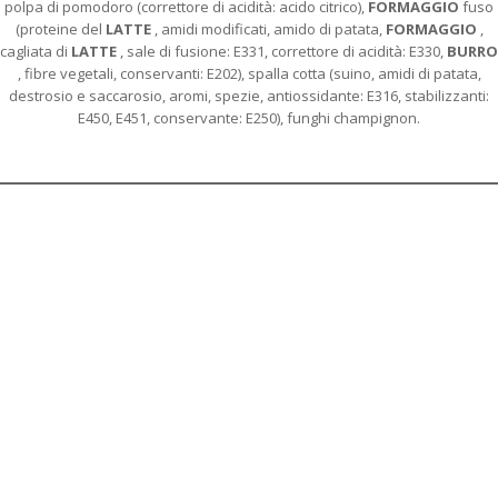
polpa di pomodoro (correttore di acidità: acido citrico),
FORMAGGIO
fuso
(proteine del
LATTE
, amidi modificati, amido di patata,
FORMAGGIO
,
cagliata di
LATTE
, sale di fusione: E331, correttore di acidità: E330,
BURRO
, fibre vegetali, conservanti: E202), spalla cotta (suino, amidi di patata,
destrosio e saccarosio, aromi, spezie, antiossidante: E316, stabilizzanti:
E450, E451, conservante: E250), funghi champignon.