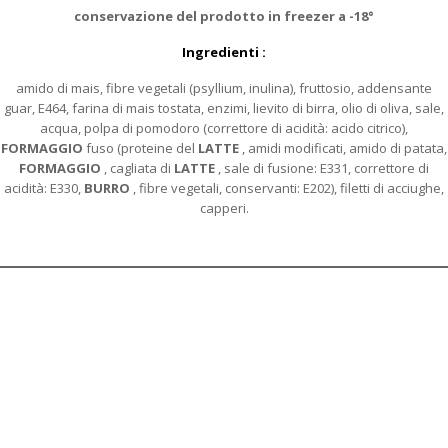
conservazione del prodotto in freezer a -18°
Ingredienti :
amido di mais, fibre vegetali (psyllium, inulina), fruttosio, addensante
guar, E464, farina di mais tostata, enzimi, lievito di birra, olio di oliva, sale,
acqua, polpa di pomodoro (correttore di acidità: acido citrico),
FORMAGGIO
fuso (proteine del
LATTE
, amidi modificati, amido di patata,
FORMAGGIO
, cagliata di
LATTE
, sale di fusione: E331, correttore di
acidità: E330,
BURRO
, fibre vegetali, conservanti: E202), filetti di acciughe,
capperi.