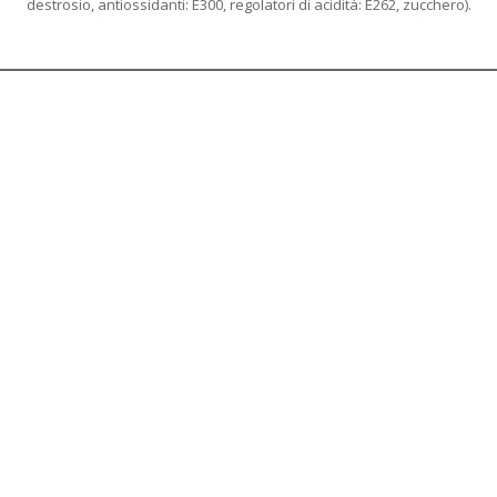
destrosio, antiossidanti: E300, regolatori di acidità: E262, zucchero).