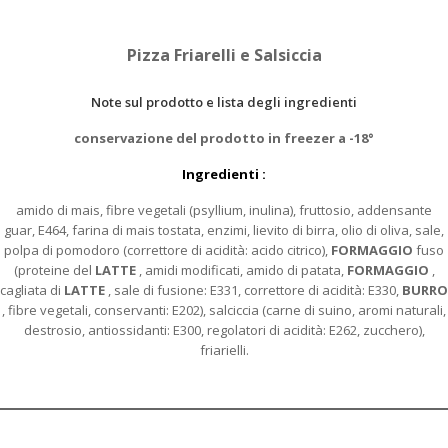
Pizza Friarelli e Salsiccia
Note sul prodotto e lista degli ingredienti
conservazione del prodotto in freezer a -18°
Ingredienti :
amido di mais, fibre vegetali (psyllium, inulina), fruttosio, addensante
guar, E464, farina di mais tostata, enzimi, lievito di birra, olio di oliva, sale,
polpa di pomodoro (correttore di acidità: acido citrico),
FORMAGGIO
fuso
(proteine del
LATTE
, amidi modificati, amido di patata,
FORMAGGIO
,
cagliata di
LATTE
, sale di fusione: E331, correttore di acidità: E330,
BURRO
, fibre vegetali, conservanti: E202), salciccia (carne di suino, aromi naturali,
destrosio, antiossidanti: E300, regolatori di acidità: E262, zucchero),
friarielli.