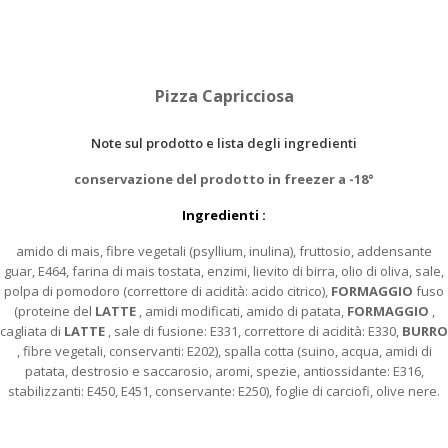
Pizza Capricciosa
Note sul prodotto e lista degli ingredienti
conservazione del prodotto in freezer a -18°
Ingredienti :
amido di mais, fibre vegetali (psyllium, inulina), fruttosio, addensante
guar, E464, farina di mais tostata, enzimi, lievito di birra, olio di oliva, sale,
polpa di pomodoro (correttore di acidità: acido citrico),
FORMAGGIO
fuso
(proteine del
LATTE
, amidi modificati, amido di patata,
FORMAGGIO
,
cagliata di
LATTE
, sale di fusione: E331, correttore di acidità: E330,
BURRO
, fibre vegetali, conservanti: E202), spalla cotta (suino, acqua, amidi di
patata, destrosio e saccarosio, aromi, spezie, antiossidante: E316,
stabilizzanti: E450, E451, conservante: E250), foglie di carciofi, olive nere.